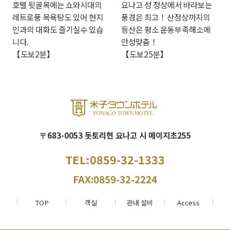
호텔 뒷골목에는 쇼와시대의
요나고 성 정상에서 바라보는
레트로풍 목욕탕도 있어 현지
풍경은 최고！산정상까지의
인과의 대화도 즐기실수 있습
등산은 평소 운동부족해소에
니다.
안성맞춤！
【도보2분】
【도보25분】
〒683-0053 돗토리현 요나고 시 메이지초255
TEL:0859-32-1333
FAX:0859-32-2224
TOP
객실
관내 설비
Access